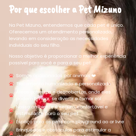
Por que escolher a Pet Mizuno
Na Pet Mizuno, entendemos que cada pet é único.
Oferecemos um atendimento personalizado,
levando em consideração as necessidades
individuais do seu filho.
Nosso objetivo é proporcionar a melhor experiência
possível para você e para o seu pet.
Somos apaixonados por animais ❤️
Tratamento humanizado e personalizado
Áreas cobertas e descobertas, onde eles
podem brincar, se divertir e tomar sol
Nosso ambiente é seguro, confortável e
estimulante para o seu pet
Espaço para os pets com playground ao ar livre
Brinquedos e obstáculos para estimular a